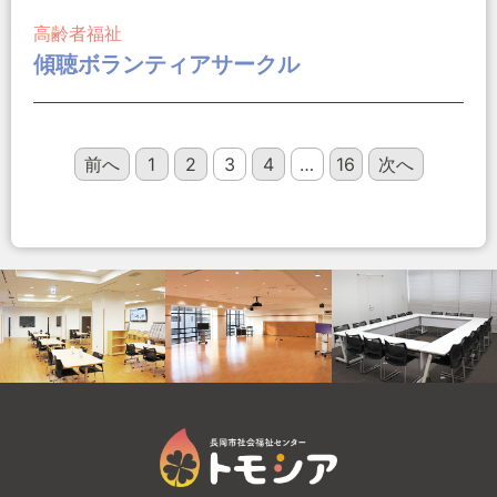
高齢者福祉
傾聴ボランティアサークル
前へ
1
2
3
4
…
16
次へ