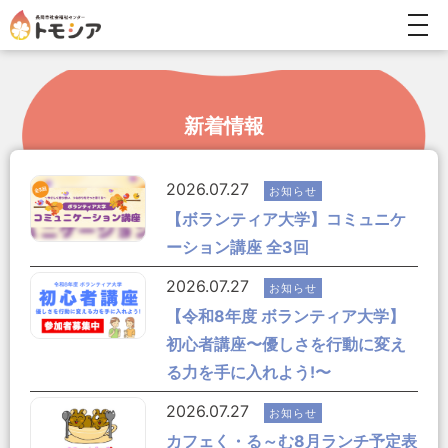
togg
navi
新着情報
2026.07.27
お知らせ
【ボランティア大学】コミュニケ
ーション講座 全3回
2026.07.27
お知らせ
【令和8年度 ボランティア大学】
初心者講座〜優しさを行動に変え
る力を手に入れよう!〜
2026.07.27
お知らせ
カフェく・る～む8月ランチ予定表